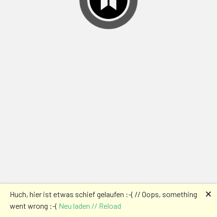
🗙
Huch, hier ist etwas schief gelaufen :-( // Oops, something
went wrong :-(
Neu laden // Reload