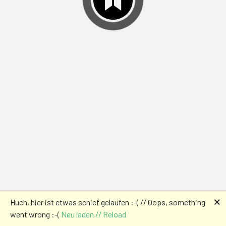
🗙
Huch, hier ist etwas schief gelaufen :-( // Oops, something
went wrong :-(
Neu laden // Reload