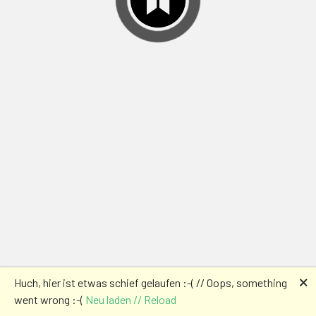
🗙
Huch, hier ist etwas schief gelaufen :-( // Oops, something
went wrong :-(
Neu laden // Reload