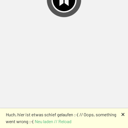
🗙
Huch, hier ist etwas schief gelaufen :-( // Oops, something
went wrong :-(
Neu laden // Reload