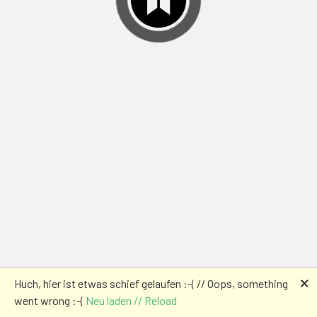
🗙
Huch, hier ist etwas schief gelaufen :-( // Oops, something
went wrong :-(
Neu laden // Reload