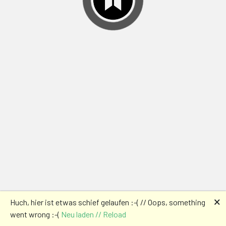
🗙
Huch, hier ist etwas schief gelaufen :-( // Oops, something
went wrong :-(
Neu laden // Reload