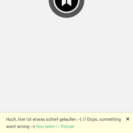
🗙
Huch, hier ist etwas schief gelaufen :-( // Oops, something
went wrong :-(
Neu laden // Reload