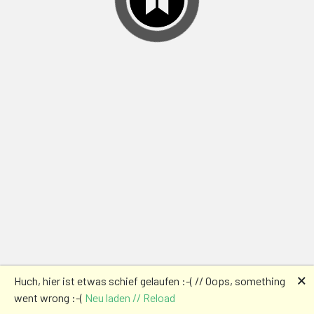
🗙
Huch, hier ist etwas schief gelaufen :-( // Oops, something
went wrong :-(
Neu laden // Reload