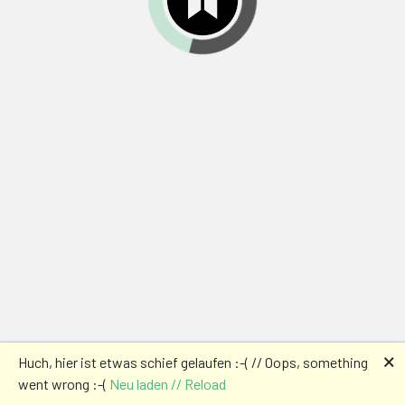
🗙
Huch, hier ist etwas schief gelaufen :-( // Oops, something
went wrong :-(
Neu laden // Reload