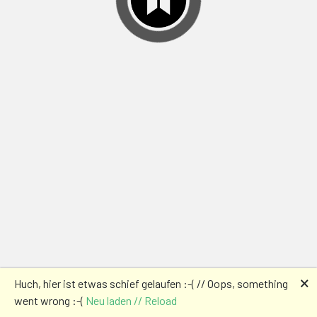
🗙
Huch, hier ist etwas schief gelaufen :-( // Oops, something
went wrong :-(
Neu laden // Reload