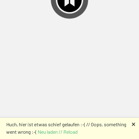
🗙
Huch, hier ist etwas schief gelaufen :-( // Oops, something
went wrong :-(
Neu laden // Reload