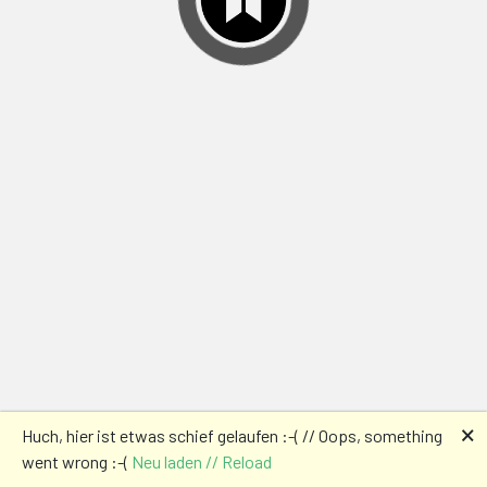
🗙
Huch, hier ist etwas schief gelaufen :-( // Oops, something
went wrong :-(
Neu laden // Reload