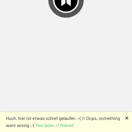
🗙
Huch, hier ist etwas schief gelaufen :-( // Oops, something
went wrong :-(
Neu laden // Reload