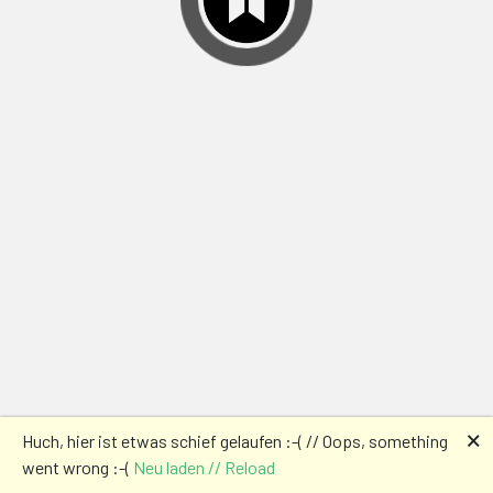
🗙
Huch, hier ist etwas schief gelaufen :-( // Oops, something
went wrong :-(
Neu laden // Reload