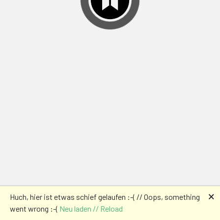
🗙
Huch, hier ist etwas schief gelaufen :-( // Oops, something
went wrong :-(
Neu laden // Reload