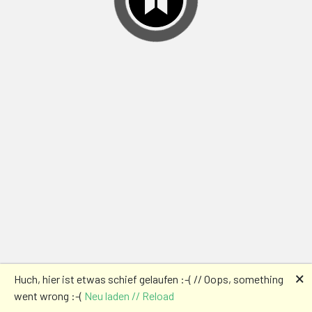
🗙
Huch, hier ist etwas schief gelaufen :-( // Oops, something
went wrong :-(
Neu laden // Reload