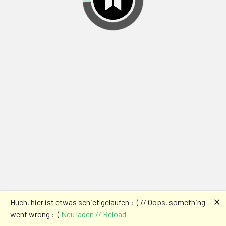
🗙
Huch, hier ist etwas schief gelaufen :-( // Oops, something
went wrong :-(
Neu laden // Reload