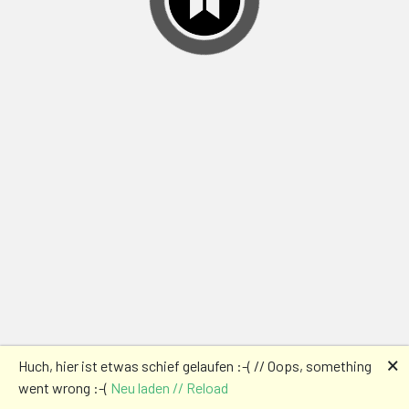
🗙
Huch, hier ist etwas schief gelaufen :-( // Oops, something
went wrong :-(
Neu laden // Reload