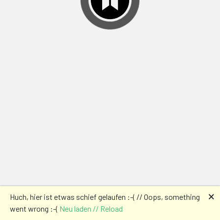
🗙
Huch, hier ist etwas schief gelaufen :-( // Oops, something
went wrong :-(
Neu laden // Reload