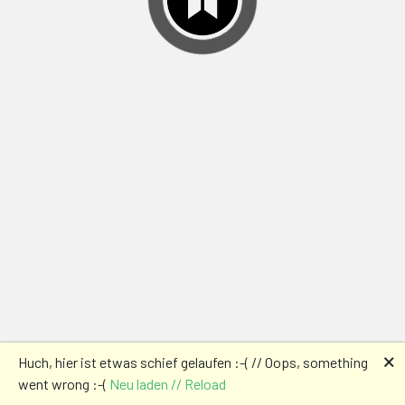
🗙
Huch, hier ist etwas schief gelaufen :-( // Oops, something
went wrong :-(
Neu laden // Reload