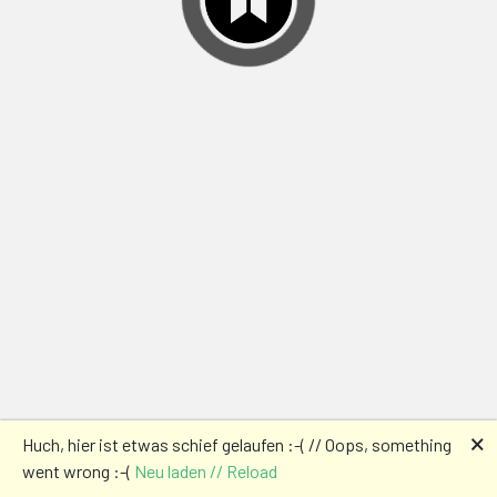
🗙
Huch, hier ist etwas schief gelaufen :-( // Oops, something
went wrong :-(
Neu laden // Reload