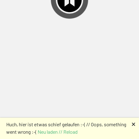
🗙
Huch, hier ist etwas schief gelaufen :-( // Oops, something
went wrong :-(
Neu laden // Reload