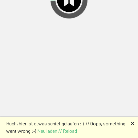
🗙
Huch, hier ist etwas schief gelaufen :-( // Oops, something
went wrong :-(
Neu laden // Reload