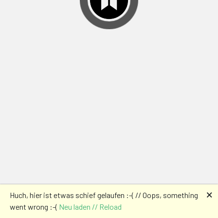
🗙
Huch, hier ist etwas schief gelaufen :-( // Oops, something
went wrong :-(
Neu laden // Reload