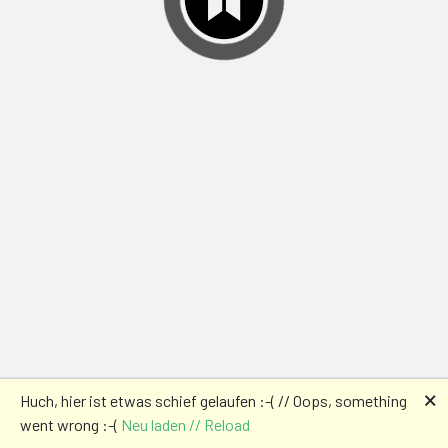
🗙
Huch, hier ist etwas schief gelaufen :-( // Oops, something
went wrong :-(
Neu laden // Reload