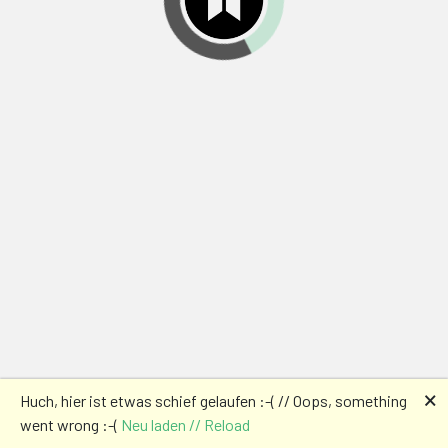
🗙
Huch, hier ist etwas schief gelaufen :-( // Oops, something
went wrong :-(
Neu laden // Reload