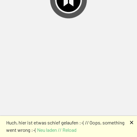
🗙
Huch, hier ist etwas schief gelaufen :-( // Oops, something
went wrong :-(
Neu laden // Reload