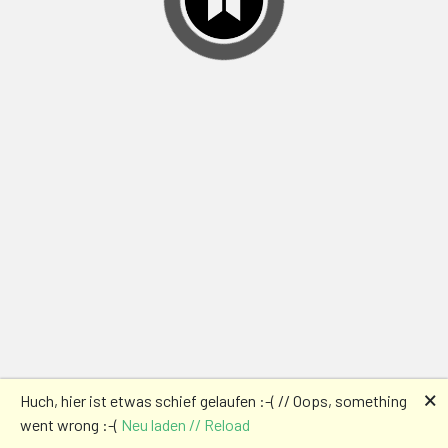
🗙
Huch, hier ist etwas schief gelaufen :-( // Oops, something
went wrong :-(
Neu laden // Reload