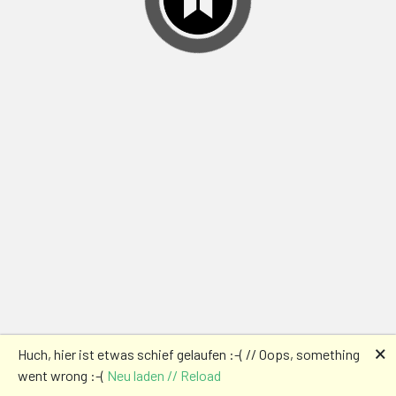
🗙
Huch, hier ist etwas schief gelaufen :-( // Oops, something
went wrong :-(
Neu laden // Reload