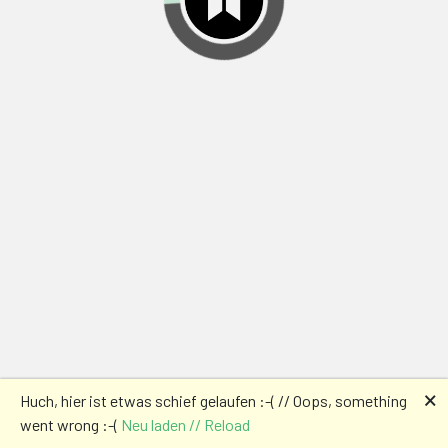
🗙
Huch, hier ist etwas schief gelaufen :-( // Oops, something
went wrong :-(
Neu laden // Reload