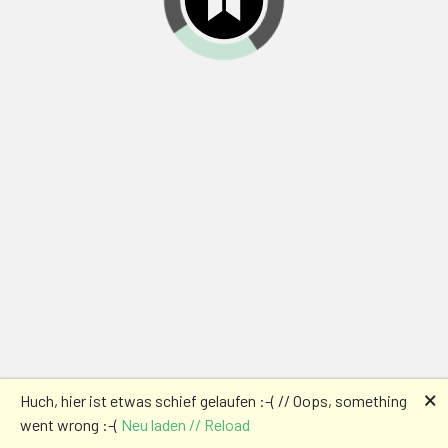
🗙
Huch, hier ist etwas schief gelaufen :-( // Oops, something
went wrong :-(
Neu laden // Reload