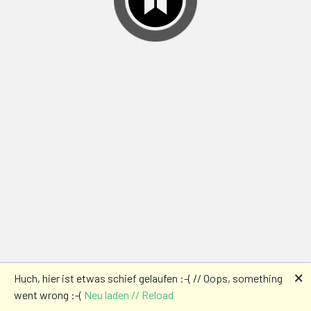
🗙
Huch, hier ist etwas schief gelaufen :-( // Oops, something
went wrong :-(
Neu laden // Reload