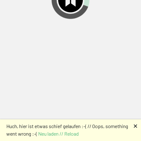
🗙
Huch, hier ist etwas schief gelaufen :-( // Oops, something
went wrong :-(
Neu laden // Reload