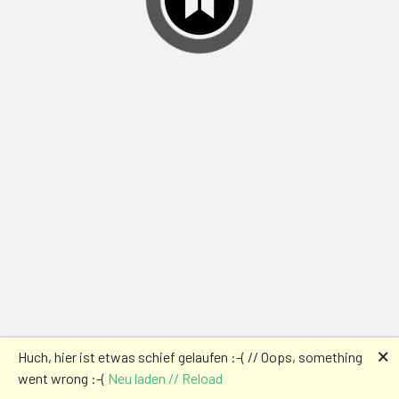
🗙
Huch, hier ist etwas schief gelaufen :-( // Oops, something
went wrong :-(
Neu laden // Reload