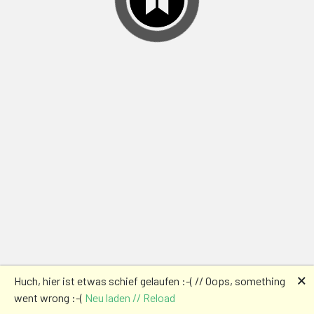
🗙
Huch, hier ist etwas schief gelaufen :-( // Oops, something
went wrong :-(
Neu laden // Reload