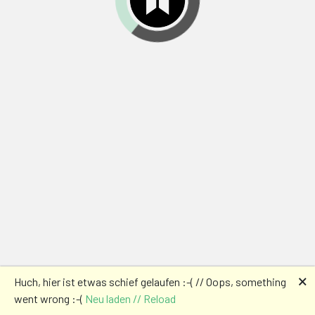
🗙
Huch, hier ist etwas schief gelaufen :-( // Oops, something
went wrong :-(
Neu laden // Reload