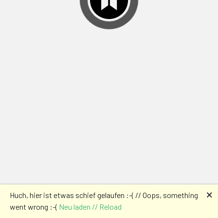
🗙
Huch, hier ist etwas schief gelaufen :-( // Oops, something
went wrong :-(
Neu laden // Reload