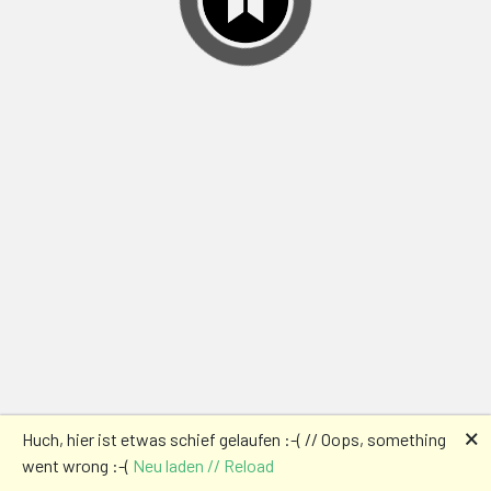
🗙
Huch, hier ist etwas schief gelaufen :-( // Oops, something
went wrong :-(
Neu laden // Reload