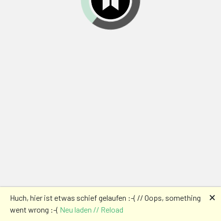
🗙
Huch, hier ist etwas schief gelaufen :-( // Oops, something
went wrong :-(
Neu laden // Reload