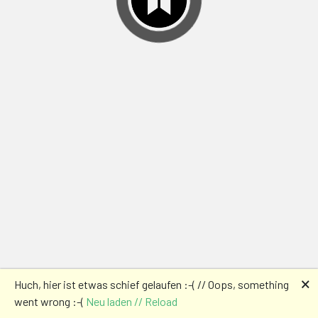
🗙
Huch, hier ist etwas schief gelaufen :-( // Oops, something
went wrong :-(
Neu laden // Reload