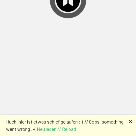
🗙
Huch, hier ist etwas schief gelaufen :-( // Oops, something
went wrong :-(
Neu laden // Reload