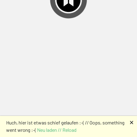
🗙
Huch, hier ist etwas schief gelaufen :-( // Oops, something
went wrong :-(
Neu laden // Reload