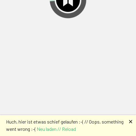
🗙
Huch, hier ist etwas schief gelaufen :-( // Oops, something
went wrong :-(
Neu laden // Reload