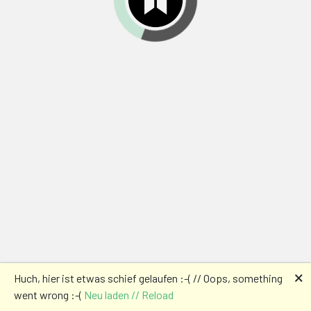
🗙
Huch, hier ist etwas schief gelaufen :-( // Oops, something
went wrong :-(
Neu laden // Reload