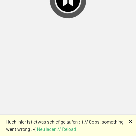
🗙
Huch, hier ist etwas schief gelaufen :-( // Oops, something
went wrong :-(
Neu laden // Reload