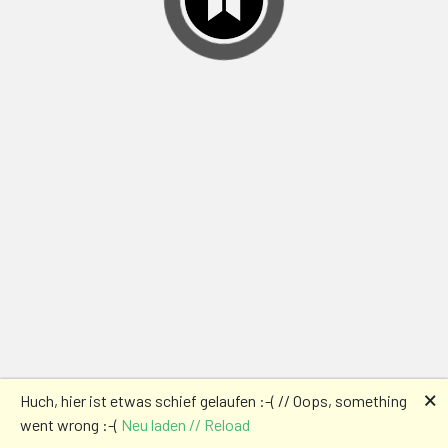
🗙
Huch, hier ist etwas schief gelaufen :-( // Oops, something
went wrong :-(
Neu laden // Reload