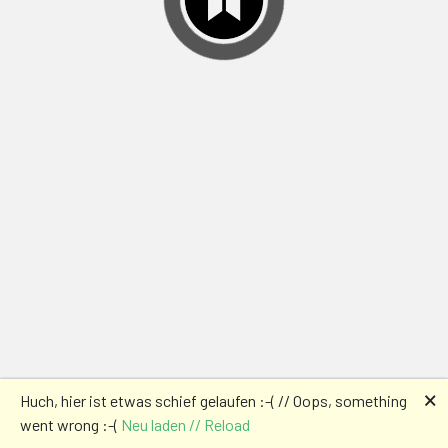
🗙
Huch, hier ist etwas schief gelaufen :-( // Oops, something
went wrong :-(
Neu laden // Reload