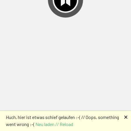
🗙
Huch, hier ist etwas schief gelaufen :-( // Oops, something
went wrong :-(
Neu laden // Reload