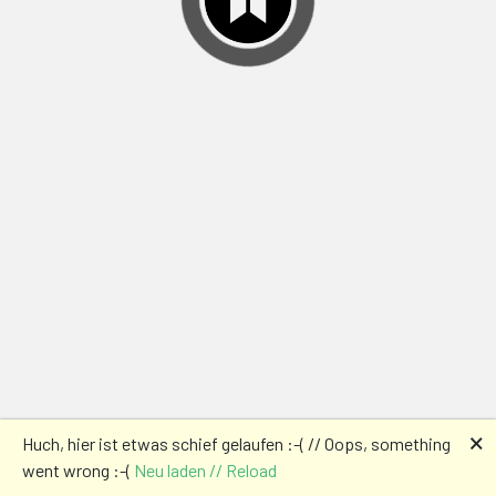
🗙
Huch, hier ist etwas schief gelaufen :-( // Oops, something
went wrong :-(
Neu laden // Reload