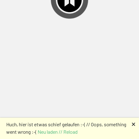
🗙
Huch, hier ist etwas schief gelaufen :-( // Oops, something
went wrong :-(
Neu laden // Reload